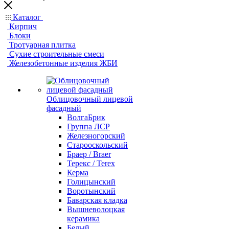
Каталог
Кирпич
Блоки
Тротуарная плитка
Сухие строительные смеси
Железобетонные изделия ЖБИ
Облицовочный лицевой
фасадный
ВолгаБрик
Группа ЛСР
Железногорский
Старооскольский
Браер / Braer
Терекс / Terex
Керма
Голицынский
Воротынский
Баварская кладка
Вышневолоцкая
керамика
Белый