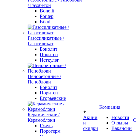
/ Газобетон
Bonolit
Poritep
Istkult
Газосиликатные /
Газосиликат
Бонолит
Поритеп
Исткульт
Пенобетонные /
Пеноблоки
Бонолит
Поритеп
Егорьевские
Компания
Керамические /
Акции
Новости
Керамоблоки
О
и
Отзывы
Гжель
скидки
Вакансии
Поротерм