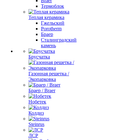
Braer
Термоблок
Теплая керамика
Гжельский
Porotherm
Браер
Сталинградский
камень
Брусчатка
Газонная решетка /
Экопарковка
Браер / Braer
Нобетек
Колдиз
Steinrus
ЛСР