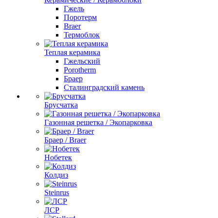
Гжель
Поротерм
Braer
Термоблок
Теплая керамика
Гжельский
Porotherm
Браер
Сталинградский камень
Брусчатка
Газонная решетка / Экопарковка
Браер / Braer
Нобетек
Колдиз
Steinrus
ЛСР