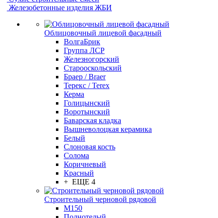
Железобетонные изделия ЖБИ
Облицовочный лицевой фасадный
ВолгаБрик
Группа ЛСР
Железногорский
Старооскольский
Браер / Braer
Терекс / Terex
Керма
Голицынский
Воротынский
Баварская кладка
Вышневолоцкая керамика
Белый
Слоновая кость
Солома
Коричневый
Красный
+ ЕЩЕ 4
Строительный черновой рядовой
М150
Полнотелый