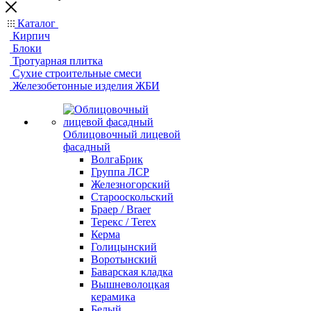
Каталог
Кирпич
Блоки
Тротуарная плитка
Сухие строительные смеси
Железобетонные изделия ЖБИ
Облицовочный лицевой
фасадный
ВолгаБрик
Группа ЛСР
Железногорский
Старооскольский
Браер / Braer
Терекс / Terex
Керма
Голицынский
Воротынский
Баварская кладка
Вышневолоцкая
керамика
Белый