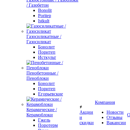
/ Газобетон
Bonolit
Poritep
Istkult
Газосиликатные /
Газосиликат
Бонолит
Поритеп
Исткульт
Пенобетонные /
Пеноблоки
Бонолит
Поритеп
Егорьевские
Компания
Керамические /
Акции
Новости
Керамоблоки
О
и
Отзывы
Гжель
скидки
Вакансии
Поротерм