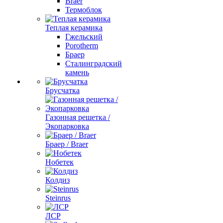
Braer
Термоблок
Теплая керамика
Гжельский
Porotherm
Браер
Сталинградский
камень
Брусчатка
Газонная решетка /
Экопарковка
Браер / Braer
Нобетек
Колдиз
Steinrus
ЛСР