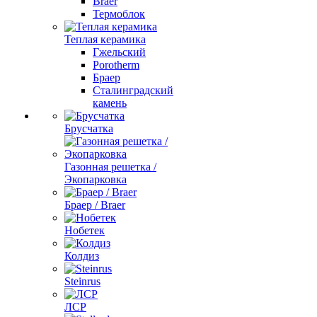
Braer
Термоблок
Теплая керамика
Гжельский
Porotherm
Браер
Сталинградский
камень
Брусчатка
Газонная решетка /
Экопарковка
Браер / Braer
Нобетек
Колдиз
Steinrus
ЛСР