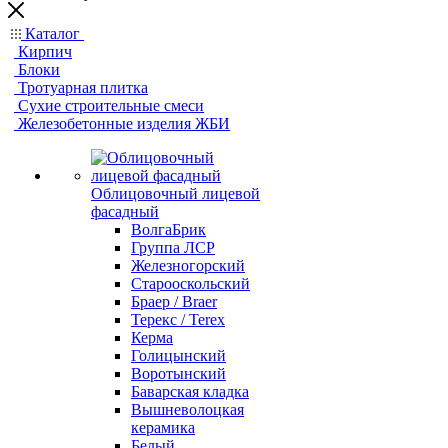
Каталог
Кирпич
Блоки
Тротуарная плитка
Сухие строительные смеси
Железобетонные изделия ЖБИ
Облицовочный лицевой
фасадный
ВолгаБрик
Группа ЛСР
Железногорский
Старооскольский
Браер / Braer
Терекс / Terex
Керма
Голицынский
Воротынский
Баварская кладка
Вышневолоцкая
керамика
Белый