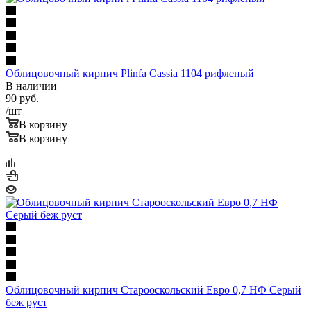
Облицовочный кирпич Plinfa Cassia 1104 рифленый
В наличии
90
руб.
/шт
В корзину
В корзину
Облицовочный кирпич Старооскольский Евро 0,7 НФ Серый
беж руст