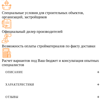
Специальные условия для строительных объектов,
организаций, застройщиков
Официальный дилер производителей
Возможность оплаты стройматериалов по факту доставки
Расчет вариантов под Ваш бюджет и консультация опытных
специалистов
ОПИСАНИЕ
ХАРАКТЕРИСТИКИ
Голицынский облицовочный одинарный кирпич цвета
толедо производства Голицынского кирпичного завода.
Имеет поверхность винтаж.
ОТЗЫВЫ
Технические характеристики
Применяется для облицовки фасадов домов и зданий