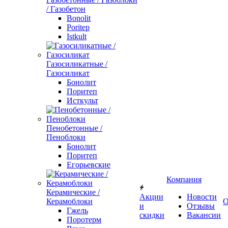
/ Газобетон
Bonolit
Poritep
Istkult
Газосиликатные /
Газосиликат
Бонолит
Поритеп
Исткульт
Пенобетонные /
Пеноблоки
Бонолит
Поритеп
Егорьевские
Компания
Керамические /
Акции
Новости
Керамоблоки
О
и
Отзывы
Гжель
скидки
Вакансии
Поротерм