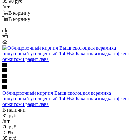
35.90
руб.
/шт
В корзину
В корзину
Облицовочный кирпич Вышневолоцкая керамика
полуторный утолщенный 1,4 НФ Баварская кладка с флеш
обжигом Графит лава
В наличии
35
руб.
/шт
70
руб.
-
50
%
35
руб.