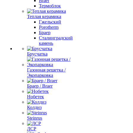
Braer
Термоблок
Теплая керамика
Гжельский
Porotherm
Браер
Сталинградский
камень
Брусчатка
Газонная решетка /
Экопарковка
Браер / Braer
Нобетек
Колдиз
Steinrus
ЛСР