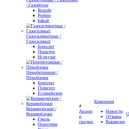
/ Газобетон
Bonolit
Poritep
Istkult
Газосиликатные /
Газосиликат
Бонолит
Поритеп
Исткульт
Пенобетонные /
Пеноблоки
Бонолит
Поритеп
Егорьевские
Компания
Керамические /
Акции
Новости
Керамоблоки
О
и
Отзывы
Гжель
скидки
Вакансии
Поротерм