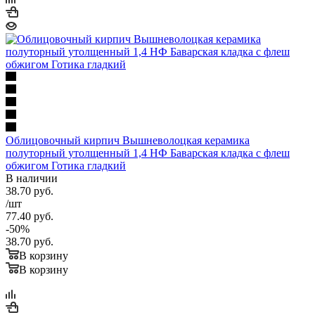
Облицовочный кирпич Вышневолоцкая керамика
полуторный утолщенный 1,4 НФ Баварская кладка с флеш
обжигом Готика гладкий
В наличии
38.70
руб.
/шт
77.40
руб.
-
50
%
38.70
руб.
В корзину
В корзину