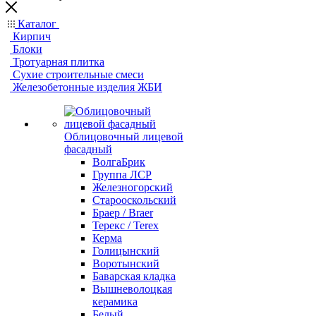
Каталог
Кирпич
Блоки
Тротуарная плитка
Сухие строительные смеси
Железобетонные изделия ЖБИ
Облицовочный лицевой
фасадный
ВолгаБрик
Группа ЛСР
Железногорский
Старооскольский
Браер / Braer
Терекс / Terex
Керма
Голицынский
Воротынский
Баварская кладка
Вышневолоцкая
керамика
Белый