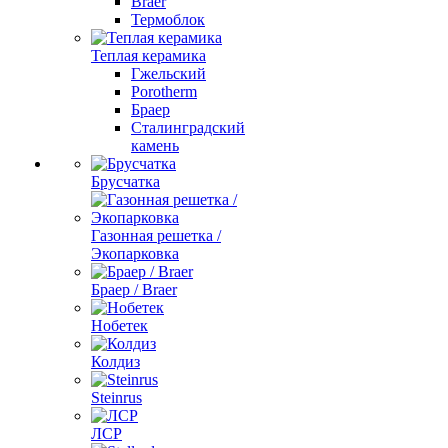
Braer
Термоблок
Теплая керамика
Гжельский
Porotherm
Браер
Сталинградский
камень
Брусчатка
Газонная решетка /
Экопарковка
Браер / Braer
Нобетек
Колдиз
Steinrus
ЛСР