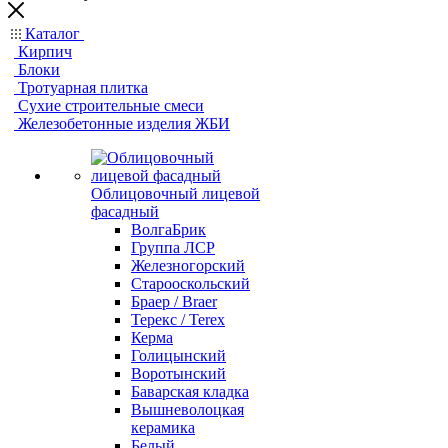
Каталог
Кирпич
Блоки
Тротуарная плитка
Сухие строительные смеси
Железобетонные изделия ЖБИ
Облицовочный лицевой
фасадный
ВолгаБрик
Группа ЛСР
Железногорский
Старооскольский
Браер / Braer
Терекс / Terex
Керма
Голицынский
Воротынский
Баварская кладка
Вышневолоцкая
керамика
Белый