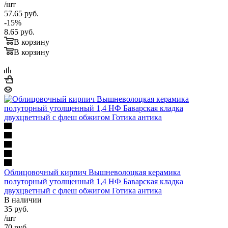
/шт
57.65
руб.
-
15
%
8.65
руб.
В корзину
В корзину
Облицовочный кирпич Вышневолоцкая керамика
полуторный утолщенный 1,4 НФ Баварская кладка
двухцветный с флеш обжигом Готика антика
В наличии
35
руб.
/шт
70
руб.