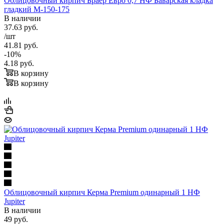
Облицовочный кирпич Браер Евро 0,7 НФ Баварская кладка
гладкий М-150-175
В наличии
37.63
руб.
/шт
41.81
руб.
-
10
%
4.18
руб.
В корзину
В корзину
Облицовочный кирпич Керма Premium одинарный 1 НФ
Jupiter
В наличии
49
руб.