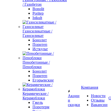
/ Газобетон
Bonolit
Poritep
Istkult
Газосиликатные /
Газосиликат
Бонолит
Поритеп
Исткульт
Пенобетонные /
Пеноблоки
Бонолит
Поритеп
Егорьевские
Компания
Керамические /
Акции
Новости
Керамоблоки
О
и
Отзывы
Гжель
скидки
Вакансии
Поротерм