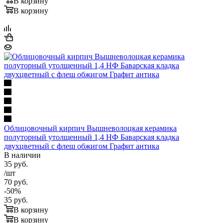
В корзину
В корзину
Облицовочный кирпич Вышневолоцкая керамика
полуторный утолщенный 1,4 НФ Баварская кладка
двухцветный с флеш обжигом Графит антика
В наличии
35
руб.
/шт
70
руб.
-
50
%
35
руб.
В корзину
В корзину