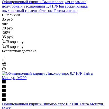
Облицовочный кирпич Вышневолоцкая керамика
полуторный утолщенный 1,4 НФ Баварская кладка
двухцветный с флеш обжигом Готика антика
В наличии
35
руб.
/шт
70
руб.
-
50
%
35
руб.
В корзину
В корзину
Бесплатная доставка
Облицовочный кирпич Ликолор евро 0.7 НФ Тайга Монгун,
М200