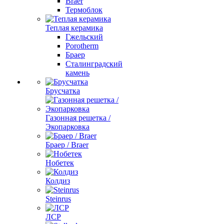
Braer
Термоблок
Теплая керамика
Гжельский
Porotherm
Браер
Сталинградский
камень
Брусчатка
Газонная решетка /
Экопарковка
Браер / Braer
Нобетек
Колдиз
Steinrus
ЛСР