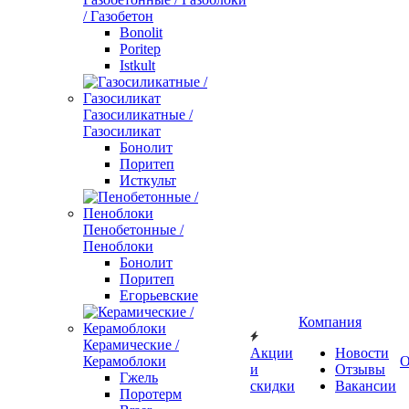
/ Газобетон
Bonolit
Poritep
Istkult
Газосиликатные /
Газосиликат
Бонолит
Поритеп
Исткульт
Пенобетонные /
Пеноблоки
Бонолит
Поритеп
Егорьевские
Компания
Керамические /
Акции
Новости
Керамоблоки
О
и
Отзывы
Гжель
скидки
Вакансии
Поротерм