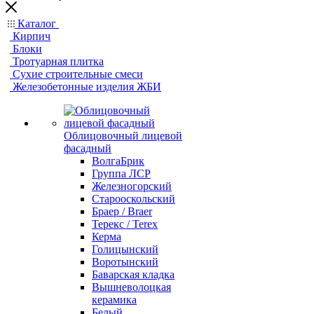
Каталог
Кирпич
Блоки
Тротуарная плитка
Сухие строительные смеси
Железобетонные изделия ЖБИ
Облицовочный лицевой
фасадный
ВолгаБрик
Группа ЛСР
Железногорский
Старооскольский
Браер / Braer
Терекс / Terex
Керма
Голицынский
Воротынский
Баварская кладка
Вышневолоцкая
керамика
Белый