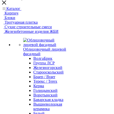
Каталог
Кирпич
Блоки
Тротуарная плитка
Сухие строительные смеси
Железобетонные изделия ЖБИ
Облицовочный лицевой
фасадный
ВолгаБрик
Группа ЛСР
Железногорский
Старооскольский
Браер / Braer
Терекс / Terex
Керма
Голицынский
Воротынский
Баварская кладка
Вышневолоцкая
керамика
Белый