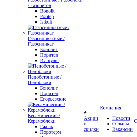
/ Газобетон
Bonolit
Poritep
Istkult
Газосиликатные /
Газосиликат
Бонолит
Поритеп
Исткульт
Пенобетонные /
Пеноблоки
Бонолит
Поритеп
Егорьевские
Компания
Керамические /
Акции
Новости
Керамоблоки
О
и
Отзывы
Гжель
скидки
Вакансии
Поротерм