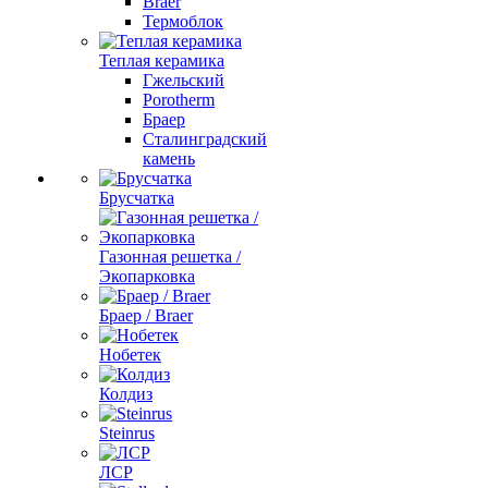
Braer
Термоблок
Теплая керамика
Гжельский
Porotherm
Браер
Сталинградский
камень
Брусчатка
Газонная решетка /
Экопарковка
Браер / Braer
Нобетек
Колдиз
Steinrus
ЛСР