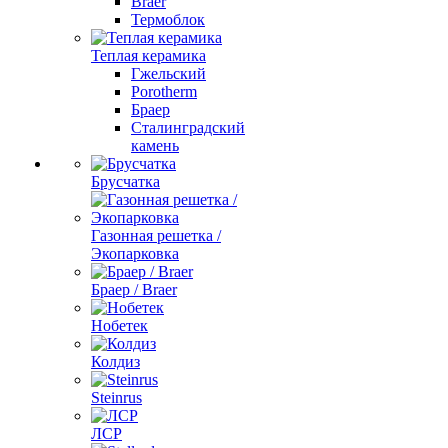
Braer
Термоблок
Теплая керамика
Гжельский
Porotherm
Браер
Сталинградский
камень
Брусчатка
Газонная решетка /
Экопарковка
Браер / Braer
Нобетек
Колдиз
Steinrus
ЛСР