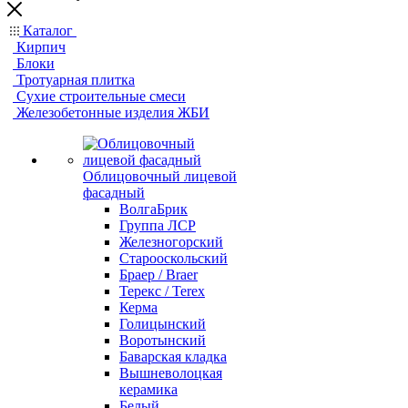
Каталог
Кирпич
Блоки
Тротуарная плитка
Сухие строительные смеси
Железобетонные изделия ЖБИ
Облицовочный лицевой
фасадный
ВолгаБрик
Группа ЛСР
Железногорский
Старооскольский
Браер / Braer
Терекс / Terex
Керма
Голицынский
Воротынский
Баварская кладка
Вышневолоцкая
керамика
Белый