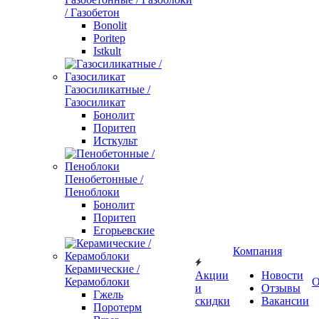
/ Газобетон
Bonolit
Poritep
Istkult
Газосиликатные /
Газосиликат
Бонолит
Поритеп
Исткульт
Пенобетонные /
Пеноблоки
Бонолит
Поритеп
Егорьевские
Компания
Керамические /
Акции
Новости
Керамоблоки
О
и
Отзывы
Гжель
скидки
Вакансии
Поротерм