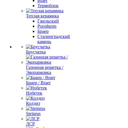
Braer
Термоблок
Теплая керамика
Гжельский
Porotherm
Браер
Сталинградский
камень
Брусчатка
Газонная решетка /
Экопарковка
Браер / Braer
Нобетек
Колдиз
Steinrus
ЛСР