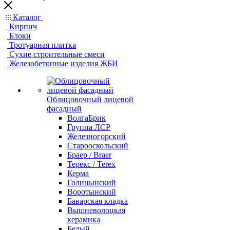
Каталог
Кирпич
Блоки
Тротуарная плитка
Сухие строительные смеси
Железобетонные изделия ЖБИ
Облицовочный лицевой
фасадный
ВолгаБрик
Группа ЛСР
Железногорский
Старооскольский
Браер / Braer
Терекс / Terex
Керма
Голицынский
Воротынский
Баварская кладка
Вышневолоцкая
керамика
Белый