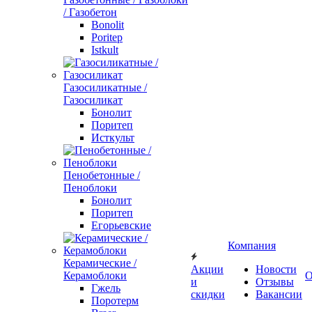
/ Газобетон
Bonolit
Poritep
Istkult
Газосиликатные /
Газосиликат
Бонолит
Поритеп
Исткульт
Пенобетонные /
Пеноблоки
Бонолит
Поритеп
Егорьевские
Компания
Керамические /
Акции
Новости
Керамоблоки
О
и
Отзывы
Гжель
скидки
Вакансии
Поротерм