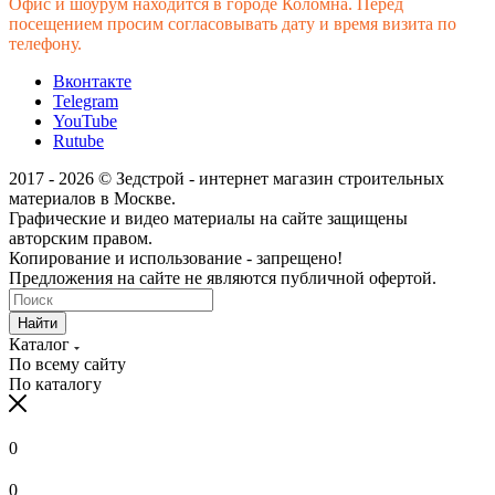
Офис и шоурум находится в городе Коломна. Перед
До 50
4 200
7 600
11 100
11 600
посещением просим согласовывать дату и время визита по
км
телефону.
До 60
4 800
7 800
11 600
12 100
км
Вконтакте
До 70
Telegram
5 000
8 600
12 900
13 400
км
YouTube
Rutube
До 80
5 300
8 800
14 100
14 600
км
2017 - 2026 © Зедстрой - интернет магазин строительных
До 90
5 600
9 700
16 100
16 600
материалов в Москве.
км
Графические и видео материалы на сайте защищены
До 100
авторским правом.
5 800
9 800
17 100
17 600
км
Копирование и использование - запрещено!
От 100
Предложения на сайте не являются публичной офертой.
до 120
По запросу
1 км + 75 руб
1
км
Найти
От 120
Каталог
По запросу
1 км + 75 руб
1
км
По всему сайту
ТТК, Рублево -Успенское ш.
+ 2000 руб.
По каталогу
Садовое кольцо
+ 3000 руб.
0
0