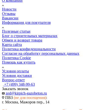
О компании
машинами с полуприцепами грузоподъемностью от 1,5 до
Количество в одном поддоне, шт.
20 тонн или краном-манипулятором.
Новости
32
Отзывы
Сроки, дата и время - обсуждается и согласовывается
Объём поддона, м3
Вакансии
индивидуально.
1,875
Информация для покупателя
Стоимость - также рассчитывается индивидуально и
зависит от товара и удаленности покупателя.
Полезные статьи
Блог о строительных материалах
Обмен и возврат товара
Примерные тарифы на доставку представлены ниже в
Карта сайта
таблице и не являются окончательными.
Политика конфиденциальности
Согласие на обработку персональных данных
Политика Cookie
Грузовые
Грузовые
Кран-
Кран-
Км /
Помощь как купить
автомобили
автомобили
манипулятор
манипулятор
Тоннаж
1,5 тонн
5 тонн
7 тонн
10 тонн
Условия оплаты
До 10
2 700
5 200
8 100
9 400
Условия доставки
км
Вопрос-ответ
До 20
+7 (499) 348-99-63
3 000
5 800
8 900
9 600
км
Заказать звонок
До 30
zed@kirpich-gazobeton.ru
3 400
6 500
9 700
10 200
км
ПВЗ
(не для посещения)
:
г. Москва, Мажоров пер., 14
До 40
3 800
6 800
10 600
11 400
км