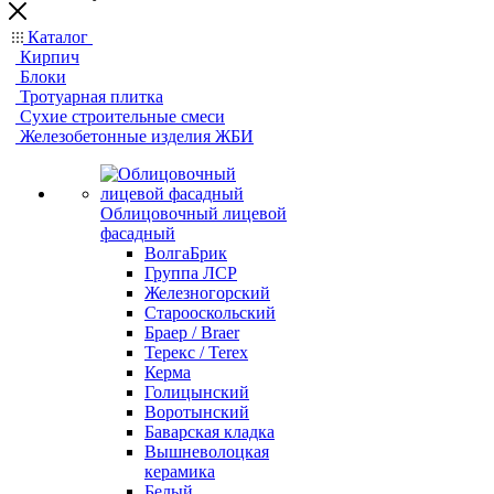
Каталог
Кирпич
Блоки
Тротуарная плитка
Сухие строительные смеси
Железобетонные изделия ЖБИ
Облицовочный лицевой
фасадный
ВолгаБрик
Группа ЛСР
Железногорский
Старооскольский
Браер / Braer
Терекс / Terex
Керма
Голицынский
Воротынский
Баварская кладка
Вышневолоцкая
керамика
Белый