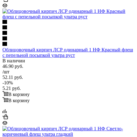
км
До 100
5 800
9 800
17 100
17 600
км
От 100
до 120
По запросу
1 км + 75 руб
1
км
От 120
По запросу
1 км + 75 руб
1
км
Облицовочный кирпич ЛСР одинарный 1 НФ Красный флеш
ТТК, Рублево -Успенское ш.
+ 2000 руб.
с пепельной посыпкой ультра руст
Садовое кольцо
+ 3000 руб.
В наличии
46.90
руб.
/шт
52.11
руб.
-
10
%
5.21
руб.
В корзину
В корзину