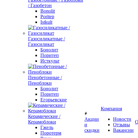
/ Газобетон
Bonolit
Poritep
Istkult
Газосиликатные /
Газосиликат
Бонолит
Поритеп
Исткульт
Пенобетонные /
Пеноблоки
Бонолит
Поритеп
Егорьевские
Компания
Керамические /
Акции
Новости
Керамоблоки
О
и
Отзывы
Гжель
скидки
Вакансии
Поротерм