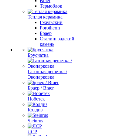
Braer
Термоблок
Теплая керамика
Гжельский
Porotherm
Браер
Сталинградский
камень
Брусчатка
Газонная решетка /
Экопарковка
Браер / Braer
Нобетек
Колдиз
Steinrus
ЛСР