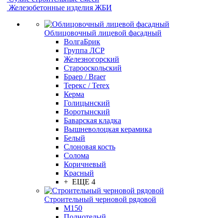
Железобетонные изделия ЖБИ
Облицовочный лицевой фасадный
ВолгаБрик
Группа ЛСР
Железногорский
Старооскольский
Браер / Braer
Терекс / Terex
Керма
Голицынский
Воротынский
Баварская кладка
Вышневолоцкая керамика
Белый
Слоновая кость
Солома
Коричневый
Красный
+ ЕЩЕ 4
Строительный черновой рядовой
М150
Полнотелый