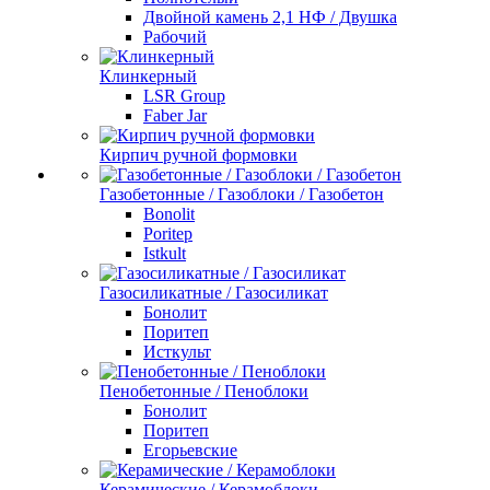
Двойной камень 2,1 НФ / Двушка
Рабочий
Клинкерный
LSR Group
Faber Jar
Кирпич ручной формовки
Газобетонные / Газоблоки / Газобетон
Bonolit
Poritep
Istkult
Газосиликатные / Газосиликат
Бонолит
Поритеп
Исткульт
Пенобетонные / Пеноблоки
Бонолит
Поритеп
Егорьевские
Керамические / Керамоблоки