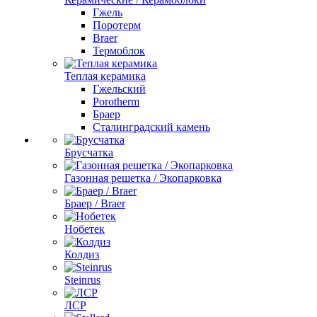
Гжель
Поротерм
Braer
Термоблок
Теплая керамика
Гжельский
Porotherm
Браер
Сталинградский камень
Брусчатка
Газонная решетка / Экопарковка
Браер / Braer
Нобетек
Колдиз
Steinrus
ЛСР