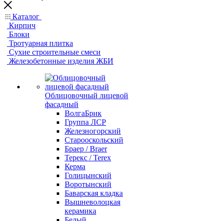
Каталог
Кирпич
Блоки
Тротуарная плитка
Сухие строительные смеси
Железобетонные изделия ЖБИ
Облицовочный лицевой
фасадный
ВолгаБрик
Группа ЛСР
Железногорский
Старооскольский
Браер / Braer
Терекс / Terex
Керма
Голицынский
Воротынский
Баварская кладка
Вышневолоцкая
керамика
Белый