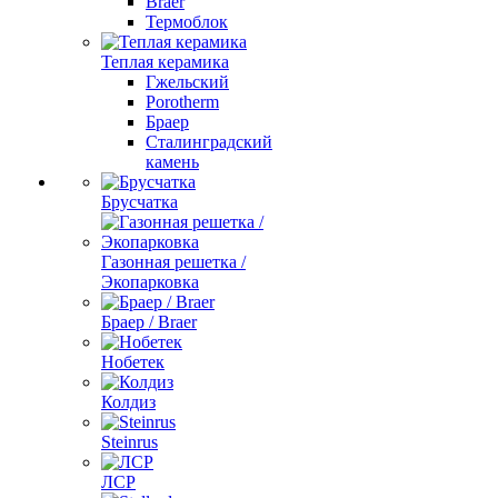
Braer
Термоблок
Теплая керамика
Гжельский
Porotherm
Браер
Сталинградский
камень
Брусчатка
Газонная решетка /
Экопарковка
Браер / Braer
Нобетек
Колдиз
Steinrus
ЛСР