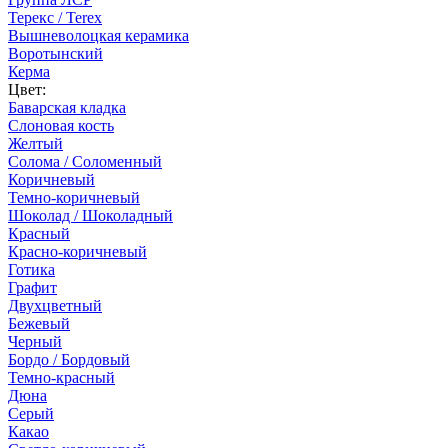
Терекс / Terex
Вышневолоцкая керамика
Воротынский
Керма
Цвет:
Баварская кладка
Слоновая кость
Желтый
Солома / Соломенный
Коричневый
Темно-коричневый
Шоколад / Шоколадный
Красный
Красно-коричневый
Готика
Графит
Двухцветный
Бежевый
Черный
Бордо / Бордовый
Темно-красный
Дюна
Серый
Какао