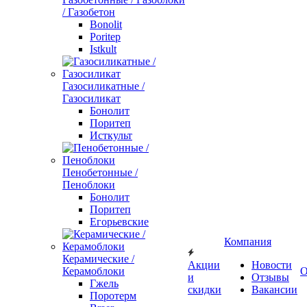
/ Газобетон
Bonolit
Poritep
Istkult
Газосиликатные /
Газосиликат
Бонолит
Поритеп
Исткульт
Пенобетонные /
Пеноблоки
Бонолит
Поритеп
Егорьевские
Компания
Керамические /
Акции
Новости
Керамоблоки
О
и
Отзывы
Гжель
скидки
Вакансии
Поротерм