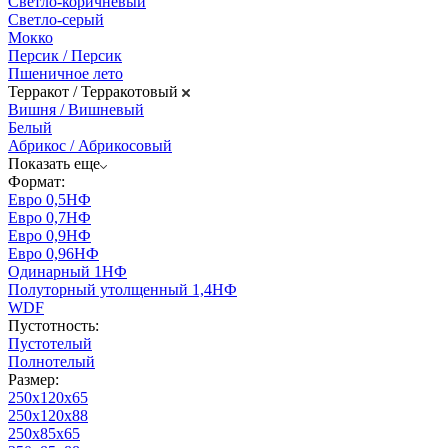
Светло-коричневый
Светло-серый
Мокко
Персик / Персик
Пшеничное лето
Терракот / Терракотовый
Вишня / Вишневый
Белый
Абрикос / Абрикосовый
Показать еще
Формат:
Евро 0,5НФ
Евро 0,7НФ
Евро 0,9НФ
Евро 0,96НФ
Одинарный 1НФ
Полуторный утолщенный 1,4НФ
WDF
Пустотность:
Пустотелый
Полнотелый
Размер:
250х120х65
250х120х88
250х85х65