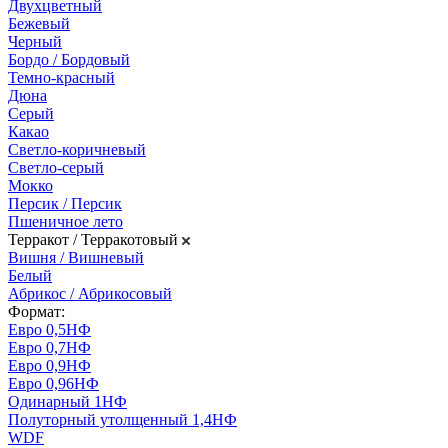
Двухцветный
Бежевый
Черный
Бордо / Бордовый
Темно-красный
Дюна
Серый
Какао
Светло-коричневый
Светло-серый
Мокко
Персик / Персик
Пшеничное лето
Терракот / Терракотовый
Вишня / Вишневый
Белый
Абрикос / Абрикосовый
Формат:
Евро 0,5НФ
Евро 0,7НФ
Евро 0,9НФ
Евро 0,96НФ
Одинарный 1НФ
Полуторный утолщенный 1,4НФ
WDF