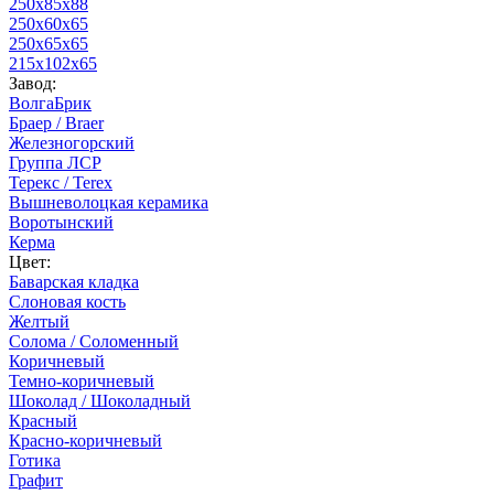
250х85х88
250х60х65
250х65х65
215х102х65
Завод:
ВолгаБрик
Браер / Braer
Железногорский
Группа ЛСР
Терекс / Terex
Вышневолоцкая керамика
Воротынский
Керма
Цвет:
Баварская кладка
Слоновая кость
Желтый
Солома / Соломенный
Коричневый
Темно-коричневый
Шоколад / Шоколадный
Красный
Красно-коричневый
Готика
Графит