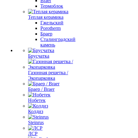
Braer
Термоблок
Теплая керамика
Гжельский
Porotherm
Браер
Сталинградский
камень
Брусчатка
Газонная решетка /
Экопарковка
Браер / Braer
Нобетек
Колдиз
Steinrus
ЛСР