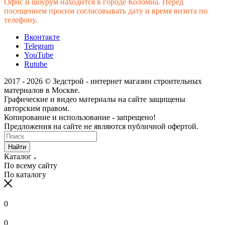
Офис и шоурум находится в городе Коломна. Перед
До 50
4 200
7 600
11 100
11 600
посещением просим согласовывать дату и время визита по
км
телефону.
До 60
4 800
7 800
11 600
12 100
км
Вконтакте
До 70
Telegram
5 000
8 600
12 900
13 400
км
YouTube
Rutube
До 80
5 300
8 800
14 100
14 600
км
2017 - 2026 © Зедстрой - интернет магазин строительных
До 90
5 600
9 700
16 100
16 600
материалов в Москве.
км
Графические и видео материалы на сайте защищены
До 100
авторским правом.
5 800
9 800
17 100
17 600
км
Копирование и использование - запрещено!
От 100
Предложения на сайте не являются публичной офертой.
до 120
По запросу
1 км + 75 руб
1
км
Найти
От 120
Каталог
По запросу
1 км + 75 руб
1
км
По всему сайту
ТТК, Рублево -Успенское ш.
+ 2000 руб.
По каталогу
Садовое кольцо
+ 3000 руб.
0
0