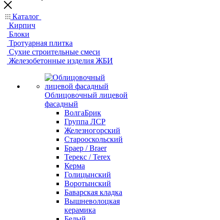
Каталог
Кирпич
Блоки
Тротуарная плитка
Сухие строительные смеси
Железобетонные изделия ЖБИ
Облицовочный лицевой
фасадный
ВолгаБрик
Группа ЛСР
Железногорский
Старооскольский
Браер / Braer
Терекс / Terex
Керма
Голицынский
Воротынский
Баварская кладка
Вышневолоцкая
керамика
Белый