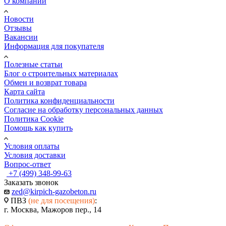
О компании
машинами с полуприцепами грузоподъемностью от 1,5 до
Количество в одном поддоне, шт.
20 тонн или краном-манипулятором.
Новости
32
Отзывы
Сроки, дата и время - обсуждается и согласовывается
Объём поддона, м3
Вакансии
индивидуально.
1,875
Информация для покупателя
Стоимость - также рассчитывается индивидуально и
зависит от товара и удаленности покупателя.
Полезные статьи
Блог о строительных материалах
Обмен и возврат товара
Примерные тарифы на доставку представлены ниже в
Карта сайта
таблице и не являются окончательными.
Политика конфиденциальности
Согласие на обработку персональных данных
Политика Cookie
Грузовые
Грузовые
Кран-
Кран-
Км /
Помощь как купить
автомобили
автомобили
манипулятор
манипулятор
Тоннаж
1,5 тонн
5 тонн
7 тонн
10 тонн
Условия оплаты
До 10
2 700
5 200
8 100
9 400
Условия доставки
км
Вопрос-ответ
До 20
+7 (499) 348-99-63
3 000
5 800
8 900
9 600
км
Заказать звонок
До 30
zed@kirpich-gazobeton.ru
3 400
6 500
9 700
10 200
км
ПВЗ
(не для посещения)
:
г. Москва, Мажоров пер., 14
До 40
3 800
6 800
10 600
11 400
км