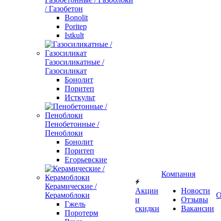
/ Газобетон
Bonolit
Poritep
Istkult
Газосиликатные /
Газосиликат
Бонолит
Поритеп
Исткульт
Пенобетонные /
Пеноблоки
Бонолит
Поритеп
Егорьевские
Компания
Керамические /
Акции
Новости
Керамоблоки
О
и
Отзывы
Гжель
скидки
Вакансии
Поротерм