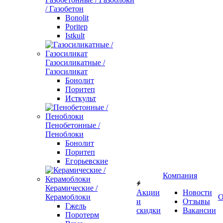
/ Газобетон
Bonolit
Poritep
Istkult
Газосиликатные /
Газосиликат
Бонолит
Поритеп
Исткульт
Пенобетонные /
Пеноблоки
Бонолит
Поритеп
Егорьевские
Компания
Керамические /
Акции
Новости
Керамоблоки
О
и
Отзывы
Гжель
скидки
Вакансии
Поротерм