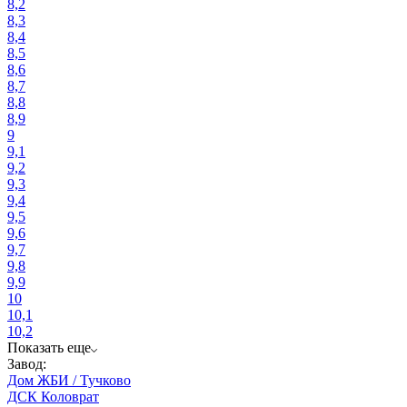
8,2
8,3
8,4
8,5
8,6
8,7
8,8
8,9
9
9,1
9,2
9,3
9,4
9,5
9,6
9,7
9,8
9,9
10
10,1
10,2
Показать еще
Завод:
Дом ЖБИ / Тучково
ДСК Коловрат