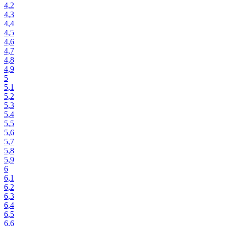
4,2
4,3
4,4
4,5
4,6
4,7
4,8
4,9
5
5,1
5,2
5,3
5,4
5,5
5,6
5,7
5,8
5,9
6
6,1
6,2
6,3
6,4
6,5
6,6