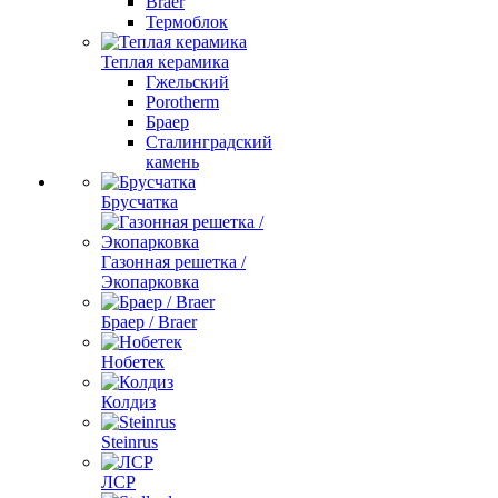
Braer
Термоблок
Теплая керамика
Гжельский
Porotherm
Браер
Сталинградский
камень
Брусчатка
Газонная решетка /
Экопарковка
Браер / Braer
Нобетек
Колдиз
Steinrus
ЛСР