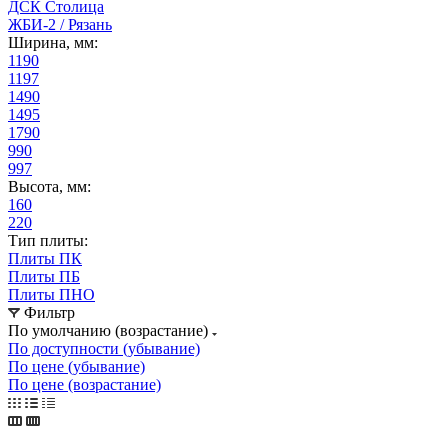
ДСК Столица
ЖБИ-2 / Рязань
Ширина, мм:
1190
1197
1490
1495
1790
990
997
Высота, мм:
160
220
Тип плиты:
Плиты ПК
Плиты ПБ
Плиты ПНО
Фильтр
По умолчанию (возрастание)
По доступности (убывание)
По цене (убывание)
По цене (возрастание)