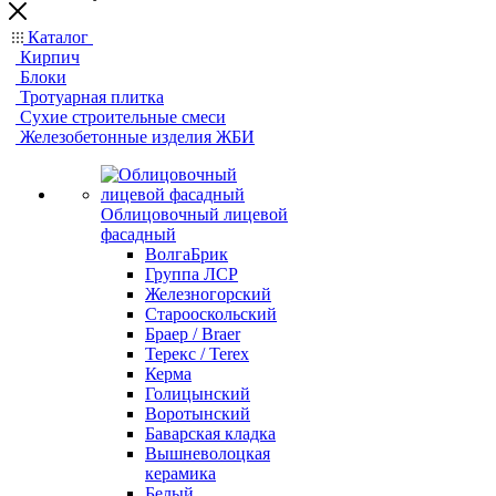
Каталог
Кирпич
Блоки
Тротуарная плитка
Сухие строительные смеси
Железобетонные изделия ЖБИ
Облицовочный лицевой
фасадный
ВолгаБрик
Группа ЛСР
Железногорский
Старооскольский
Браер / Braer
Терекс / Terex
Керма
Голицынский
Воротынский
Баварская кладка
Вышневолоцкая
керамика
Белый