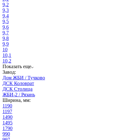
9,2
9,3
9,4
9,5
9,6
9,7
9,8
9,9
10
10,1
10,2
Показать еще
Завод:
Дом ЖБИ / Тучково
ДСК Коловрат
ДСК Столица
ЖБИ-2 / Рязань
Ширина, мм:
1190
1197
1490
1495
1790
990
997