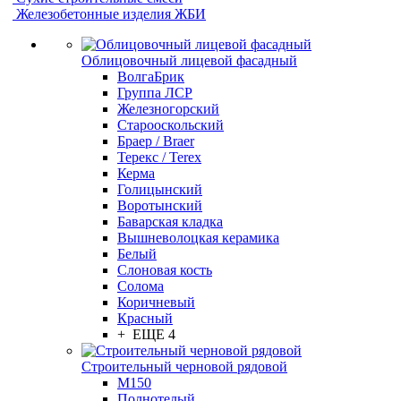
Железобетонные изделия ЖБИ
Облицовочный лицевой фасадный
ВолгаБрик
Группа ЛСР
Железногорский
Старооскольский
Браер / Braer
Терекс / Terex
Керма
Голицынский
Воротынский
Баварская кладка
Вышневолоцкая керамика
Белый
Слоновая кость
Солома
Коричневый
Красный
+ ЕЩЕ 4
Строительный черновой рядовой
М150
Полнотелый