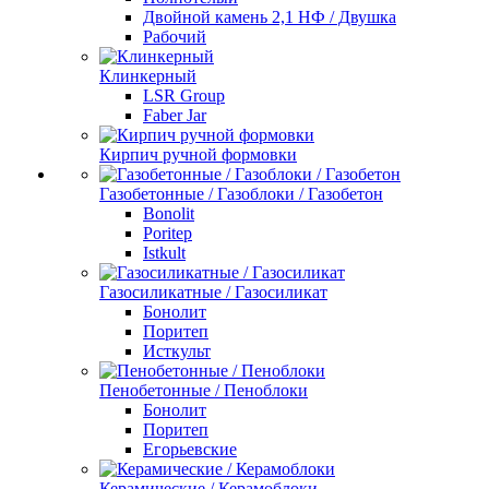
Двойной камень 2,1 НФ / Двушка
Рабочий
Клинкерный
LSR Group
Faber Jar
Кирпич ручной формовки
Газобетонные / Газоблоки / Газобетон
Bonolit
Poritep
Istkult
Газосиликатные / Газосиликат
Бонолит
Поритеп
Исткульт
Пенобетонные / Пеноблоки
Бонолит
Поритеп
Егорьевские
Керамические / Керамоблоки