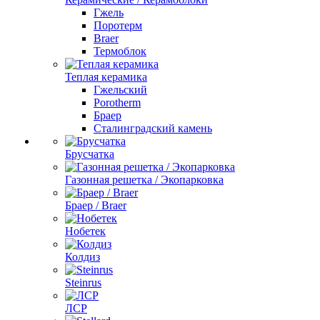
Гжель
Поротерм
Braer
Термоблок
Теплая керамика
Гжельский
Porotherm
Браер
Сталинградский камень
Брусчатка
Газонная решетка / Экопарковка
Браер / Braer
Нобетек
Колдиз
Steinrus
ЛСР