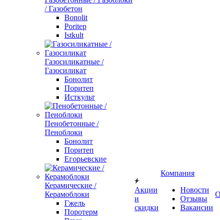
/ Газобетон
Bonolit
Poritep
Istkult
Газосиликатные /
Газосиликат
Бонолит
Поритеп
Исткульт
Пенобетонные /
Пеноблоки
Бонолит
Поритеп
Егорьевские
Компания
Керамические /
Акции
Новости
Керамоблоки
О
и
Отзывы
Гжель
скидки
Вакансии
Поротерм