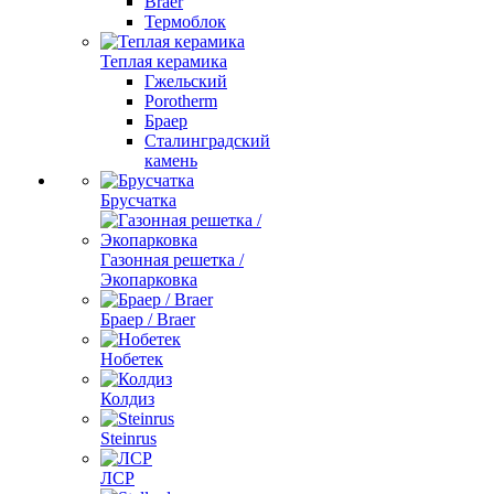
Braer
Термоблок
Теплая керамика
Гжельский
Porotherm
Браер
Сталинградский
камень
Брусчатка
Газонная решетка /
Экопарковка
Браер / Braer
Нобетек
Колдиз
Steinrus
ЛСР