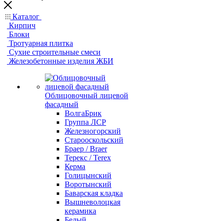
Каталог
Кирпич
Блоки
Тротуарная плитка
Сухие строительные смеси
Железобетонные изделия ЖБИ
Облицовочный лицевой
фасадный
ВолгаБрик
Группа ЛСР
Железногорский
Старооскольский
Браер / Braer
Терекс / Terex
Керма
Голицынский
Воротынский
Баварская кладка
Вышневолоцкая
керамика
Белый