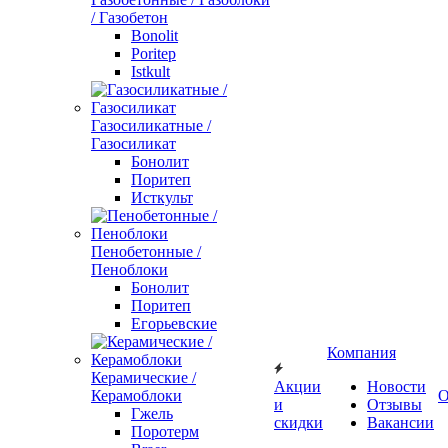
/ Газобетон
Bonolit
Poritep
Istkult
Газосиликатные /
Газосиликат
Бонолит
Поритеп
Исткульт
Пенобетонные /
Пеноблоки
Бонолит
Поритеп
Егорьевские
Компания
Керамические /
Акции
Новости
Керамоблоки
О
и
Отзывы
Гжель
скидки
Вакансии
Поротерм