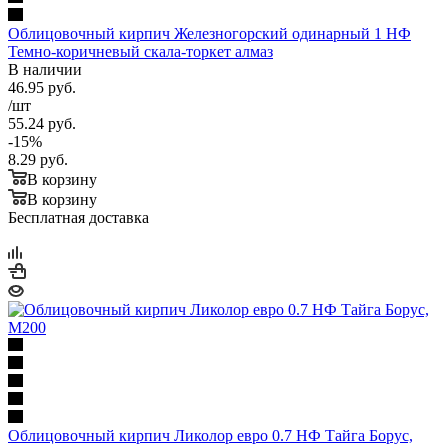
Облицовочный кирпич Железногорский одинарный 1 НФ
Темно-коричневый скала-торкет алмаз
В наличии
46.95
руб.
/шт
55.24
руб.
-
15
%
8.29
руб.
В корзину
В корзину
Бесплатная доставка
Облицовочный кирпич Ликолор евро 0.7 НФ Тайга Борус,