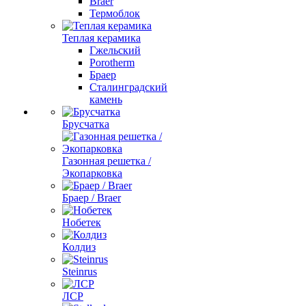
Braer
Термоблок
Теплая керамика
Гжельский
Porotherm
Браер
Сталинградский
камень
Брусчатка
Газонная решетка /
Экопарковка
Браер / Braer
Нобетек
Колдиз
Steinrus
ЛСР