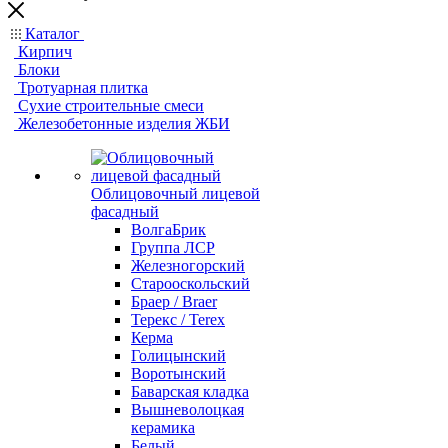
Каталог
Кирпич
Блоки
Тротуарная плитка
Сухие строительные смеси
Железобетонные изделия ЖБИ
Облицовочный лицевой
фасадный
ВолгаБрик
Группа ЛСР
Железногорский
Старооскольский
Браер / Braer
Терекс / Terex
Керма
Голицынский
Воротынский
Баварская кладка
Вышневолоцкая
керамика
Белый