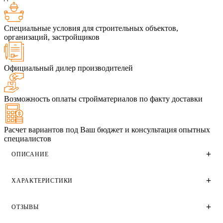
Специальные условия для строительных объектов,
организаций, застройщиков
Официальный дилер производителей
Возможность оплаты стройматериалов по факту доставки
Расчет вариантов под Ваш бюджет и консультация опытных
специалистов
ОПИСАНИЕ
ХАРАКТЕРИСТИКИ
Облицовочный кирпич Recke Одинарный 1НФ
коллекции Classic производства кирпичного завода Recke.
Имеет гладкую поверхность утолщенную стенку и фаску.
ОТЗЫВЫ
Технические характеристики
Цвет кирпича RECKE BRICKEREI 5-92-00-0-00 вариация