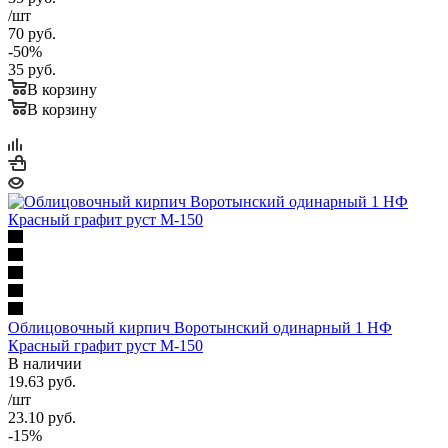
/шт
70
руб.
-
50
%
35
руб.
В корзину
В корзину
Облицовочный кирпич Воротынский одинарный 1 НФ
Красный графит руст М-150
В наличии
19.63
руб.
/шт
23.10
руб.
-
15
%