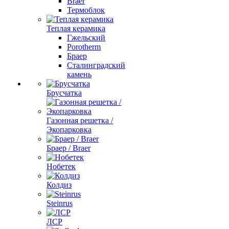
Braer
Термоблок
Теплая керамика
Гжельский
Porotherm
Браер
Сталинградский
камень
Брусчатка
Газонная решетка /
Экопарковка
Браер / Braer
Нобетек
Колдиз
Steinrus
ЛСР