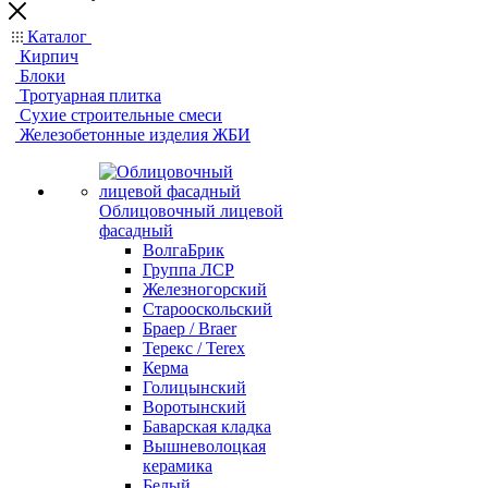
Каталог
Кирпич
Блоки
Тротуарная плитка
Сухие строительные смеси
Железобетонные изделия ЖБИ
Облицовочный лицевой
фасадный
ВолгаБрик
Группа ЛСР
Железногорский
Старооскольский
Браер / Braer
Терекс / Terex
Керма
Голицынский
Воротынский
Баварская кладка
Вышневолоцкая
керамика
Белый