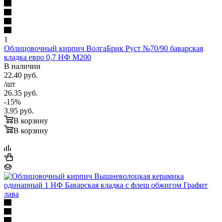
1
Облицовочный кирпич ВолгаБрик Руст №70/90 баварская
кладка евро 0,7 НФ М200
В наличии
22.40
руб.
/шт
26.35
руб.
-
15
%
3.95
руб.
В корзину
В корзину