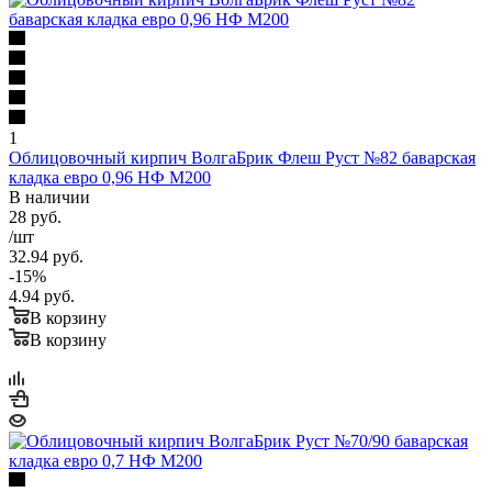
1
Облицовочный кирпич ВолгаБрик Флеш Руст №82 баварская
кладка евро 0,96 НФ М200
В наличии
28
руб.
/шт
32.94
руб.
-
15
%
4.94
руб.
В корзину
В корзину