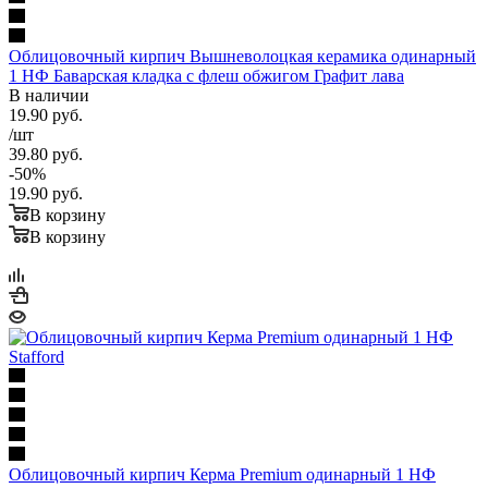
Облицовочный кирпич Вышневолоцкая керамика одинарный
1 НФ Баварская кладка с флеш обжигом Графит лава
В наличии
19.90
руб.
/шт
39.80
руб.
-
50
%
19.90
руб.
В корзину
В корзину
Облицовочный кирпич Керма Premium одинарный 1 НФ