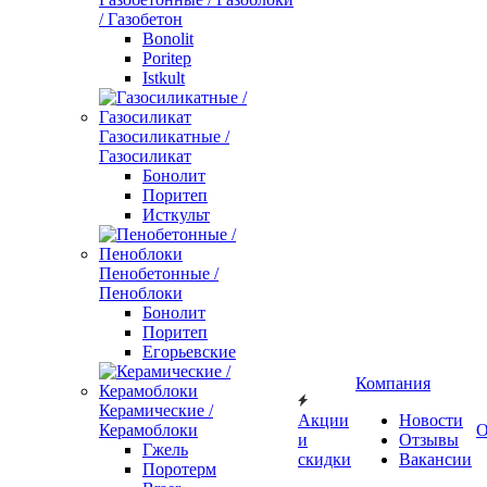
/ Газобетон
Bonolit
Poritep
Istkult
Газосиликатные /
Газосиликат
Бонолит
Поритеп
Исткульт
Пенобетонные /
Пеноблоки
Бонолит
Поритеп
Егорьевские
Компания
Керамические /
Акции
Новости
Керамоблоки
О
и
Отзывы
Гжель
скидки
Вакансии
Поротерм