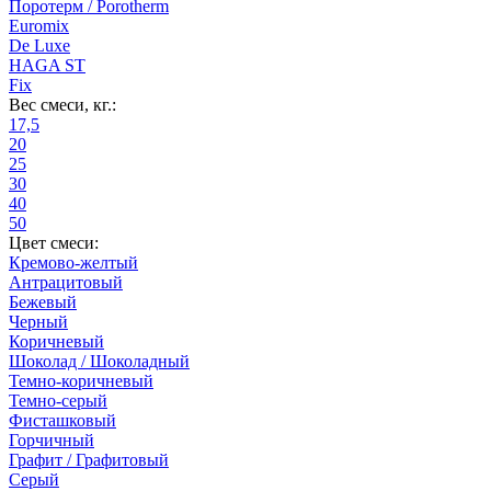
Поротерм / Porotherm
Euromix
De Luxe
HAGA ST
Fix
Вес смеси, кг.:
17,5
20
25
30
40
50
Цвет смеси:
Кремово-желтый
Антрацитовый
Бежевый
Черный
Коричневый
Шоколад / Шоколадный
Темно-коричневый
Темно-серый
Фисташковый
Горчичный
Графит / Графитовый
Серый