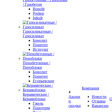
/ Газобетон
Bonolit
Poritep
Istkult
Газосиликатные /
Газосиликат
Бонолит
Поритеп
Исткульт
Пенобетонные /
Пеноблоки
Бонолит
Поритеп
Егорьевские
Компания
Керамические /
Акции
Новости
Керамоблоки
О
и
Отзывы
Гжель
скидки
Вакансии
Поротерм