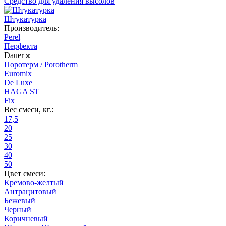
Средство для удаления высолов
Штукатурка
Производитель:
Perel
Перфекта
Dauer
Поротерм / Porotherm
Euromix
De Luxe
HAGA ST
Fix
Вес смеси, кг.:
17,5
20
25
30
40
50
Цвет смеси:
Кремово-желтый
Антрацитовый
Бежевый
Черный
Коричневый