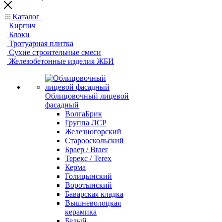
Каталог
Кирпич
Блоки
Тротуарная плитка
Сухие строительные смеси
Железобетонные изделия ЖБИ
Облицовочный лицевой
фасадный
ВолгаБрик
Группа ЛСР
Железногорский
Старооскольский
Браер / Braer
Терекс / Terex
Керма
Голицынский
Воротынский
Баварская кладка
Вышневолоцкая
керамика
Белый