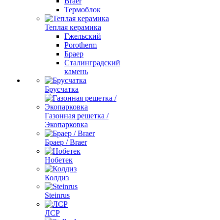
Braer
Термоблок
Теплая керамика
Гжельский
Porotherm
Браер
Сталинградский
камень
Брусчатка
Газонная решетка /
Экопарковка
Браер / Braer
Нобетек
Колдиз
Steinrus
ЛСР