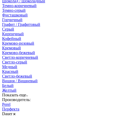
Шоколад / Шоколадный
Темно-коричневый
Темно-серый
Фисташковый
Горчичный
Графит / Графитовый
Серый
Кирпичный
Кофейный
Кремово-розовый
Кремовый
Кремово-бежевый
Светло-коричневый
Светло-серый
Медный
Красный
Светло-бежевый
Вишня / Вишневый
Белый
Желтый
Показать еще
Производитель:
Perel
Перфекта
Dauer